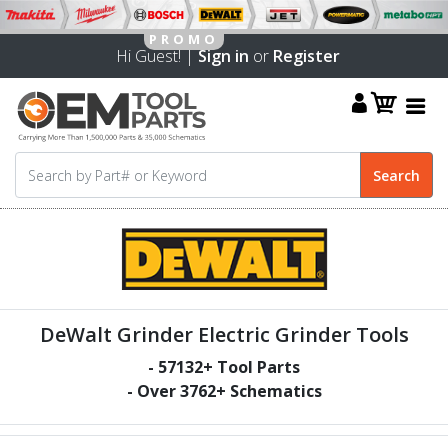
Hi Guest! |
Sign in
or
Register
DeWalt Grinder Electric Grinder Tools
-
57132
+ Tool Parts
- Over
3762
+ Schematics